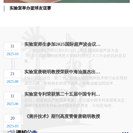
实验室举办篮球友谊赛
实验室师生参加2025国际超声波会议
11
2025年9月21日至9月25日，第九届国际超声波大会
（ICU）
2025-10
（ICU）在德国帕德博恩大学顺利召开。ICU大会的目的是召
集...
实验室唐晓明教授荣获中海油服杰出贡
21
9月17日至19日，第二十二届海上油田测井技术研讨会在我校
献奖
2025-09
成功召开。学校校长助理于连栋、中海油服油田技术...
实验室专利荣获第二十五届中国专利优
11
近日，国家知识产权局发布第二十五届中国专利奖授奖决定，
秀奖
2025-06
我校2项发明专利获得中国专利优秀奖，分别是地球...
《测井技术》期刊高度赞誉唐晓明教授
20
2025-03