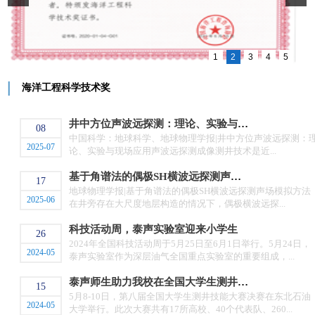
1
2
3
4
5
海洋工程科学技术奖
井中方位声波远探测：理论、实验与现
08
中国科学：地球科学、地球物理学报|井中方位声波远探测：
场应用
2025-07
论、实验与现场应用声波远探测成像测井技术是近...
基于角谱法的偶极SH横波远探测声场
17
地球物理学报|基于角谱法的偶极SH横波远探测声场模拟方法
模拟方法
2025-06
在井旁存在大尺度地层构造的情况下，偶极横波远探...
科技活动周，泰声实验室迎来小学生
26
2024年全国科技活动周于5月25日至6月1日举行。5月24日，
2024-05
泰声实验室作为深层油气全国重点实验室的重要组成，...
泰声师生助力我校在全国大学生测井技
15
5月8-10日，第八届全国大学生测井技能大赛决赛在东北石油
能大赛...
2024-05
大学举行。此次大赛共有17所高校、40个代表队、260...